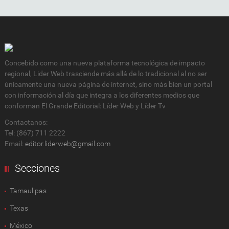
Concebido como una nueva plataforma tecnológica de impacto
regional, Lider Web trasciende más allá de lo tradicional al no ser
únicamente una nueva página de internet, sino más bien un portal
con información al día que integra a los diferentes medios que
conforman El Grande Editorial: Líder Web y Líder Tv
Contactanos:
Tel: (867) 711 2222
Email:
editor.liderweb@gmail.com
Secciones
Tamaulipas
Texas
México