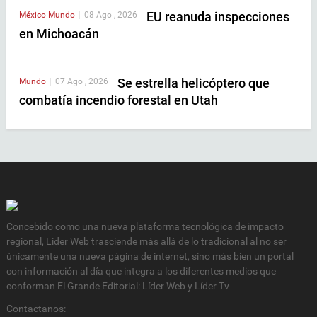
EU reanuda inspecciones
México
Mundo
|
08 Ago , 2026
|
en Michoacán
Se estrella helicóptero que
Mundo
|
07 Ago , 2026
|
combatía incendio forestal en Utah
Concebido como una nueva plataforma tecnológica de impacto
regional, Lider Web trasciende más allá de lo tradicional al no ser
únicamente una nueva página de internet, sino más bien un portal
con información al día que integra a los diferentes medios que
conforman El Grande Editorial: Líder Web y Líder Tv
Contactanos: