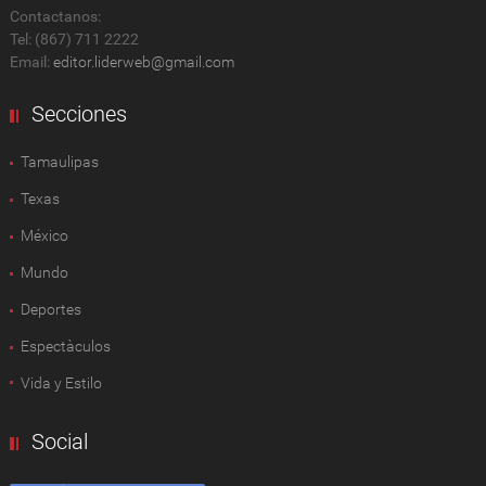
Contactanos:
Tel: (867) 711 2222
Email:
editor.liderweb@gmail.com
Secciones
Tamaulipas
Texas
México
Mundo
Deportes
Espectàculos
Vida y Estilo
Social