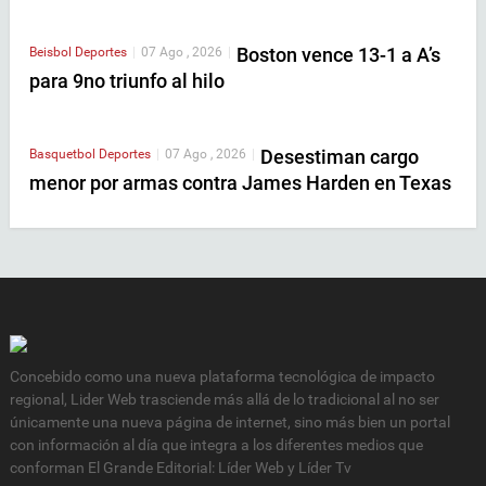
Boston vence 13-1 a A’s
Beisbol
Deportes
|
07 Ago , 2026
|
para 9no triunfo al hilo
Desestiman cargo
Basquetbol
Deportes
|
07 Ago , 2026
|
menor por armas contra James Harden en Texas
Concebido como una nueva plataforma tecnológica de impacto
regional, Lider Web trasciende más allá de lo tradicional al no ser
únicamente una nueva página de internet, sino más bien un portal
con información al día que integra a los diferentes medios que
conforman El Grande Editorial: Líder Web y Líder Tv