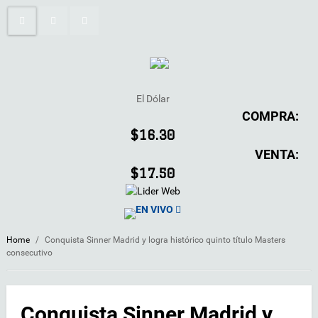
El Dólar
COMPRA:
$16.30
VENTA:
$17.50
EN VIVO
Home
/
Conquista Sinner Madrid y logra histórico quinto título Masters
consecutivo
Conquista Sinner Madrid y