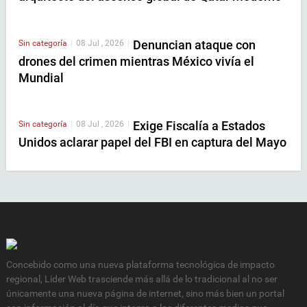
Denuncian ataque con
Sin categoría
|
08 Jul , 2026
|
drones del crimen mientras México vivía el
Mundial
Exige Fiscalía a Estados
Sin categoría
|
08 Jul , 2026
|
Unidos aclarar papel del FBI en captura del Mayo
Concebido como una nueva plataforma tecnológica de impacto
regional, Lider Web trasciende más allá de lo tradicional al no ser
únicamente una nueva página de internet, sino más bien un portal