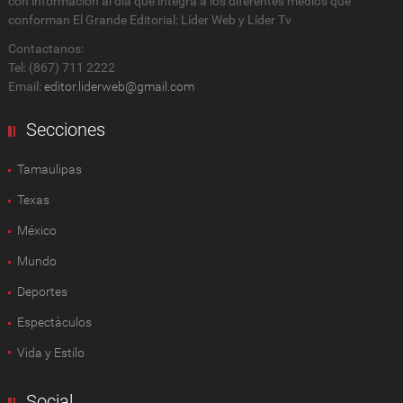
con información al día que integra a los diferentes medios que
conforman El Grande Editorial: Líder Web y Líder Tv
Contactanos:
Tel: (867) 711 2222
Email:
editor.liderweb@gmail.com
Secciones
Tamaulipas
Texas
México
Mundo
Deportes
Espectàculos
Vida y Estilo
Social