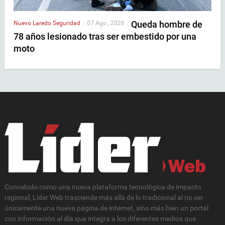
Queda hombre de
Nuevo Laredo
Seguridad
|
07 Ago , 2026
|
78 años lesionado tras ser embestido por una
moto
Concebido como una nueva plataforma tecnológica de impacto
regional, Lider Web trasciende más allá de lo tradicional al no ser
únicamente una nueva página de internet, sino más bien un portal
con información al día que integra a los diferentes medios que