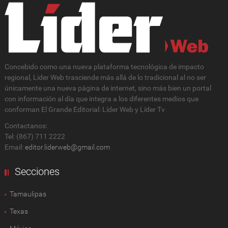
Concebido como una nueva plataforma tecnológica de impacto
regional, Lider Web trasciende más allá de lo tradicional al no ser
únicamente una nueva página de internet, sino más bien un portal
con información al día que integra a los diferentes medios que
conforman El Grande Editorial: Líder Web y Líder Tv
Contactanos:
Tel: (867) 711 2222
Email:
editor.liderweb@gmail.com
Secciones
Tamaulipas
Texas