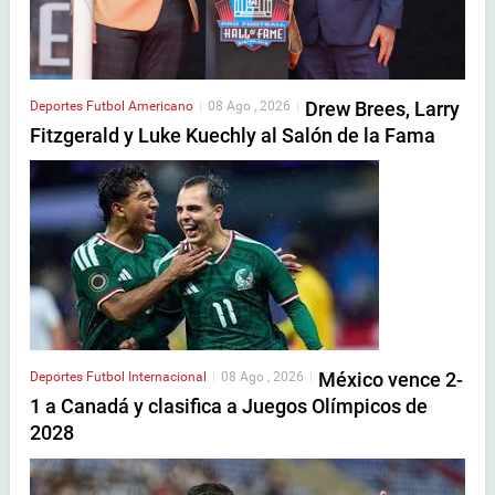
Drew Brees, Larry
Deportes
Futbol Americano
|
08 Ago , 2026
|
Fitzgerald y Luke Kuechly al Salón de la Fama
México vence 2-
Deportes
Futbol Internacional
|
08 Ago , 2026
|
1 a Canadá y clasifica a Juegos Olímpicos de
2028