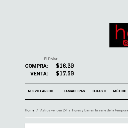
El Dólar
COMPRA:
$16.30
VENTA:
$17.50
NUEVO LAREDO
TEXAS
TAMAULIPAS
MÉXICO
Home
/
Astros vencen 2-1 a Tigres y barren la serie de la tempor