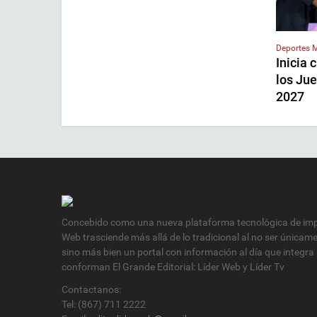
Deportes
M
Inicia 
los Ju
2027
Concebido como una nueva plataforma tecnológica de impa
Web trasciende más allá de lo tradicional al no ser únicam
sino más bien un portal con información al día que integra
conforman El Grande Editorial: Líder Web y Líder Tv
Contactanos:
Tel: (867) 711 2222