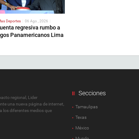
as Deportes
|
06 Ago , 2026
|
cuenta regresiva rumbo a
egos Panamericanos Lima
Secciones
cto regional, Lider
ente una nueva página de internet,
Tamaulipas
 a los diferentes medios que
Texas
México
Mundo