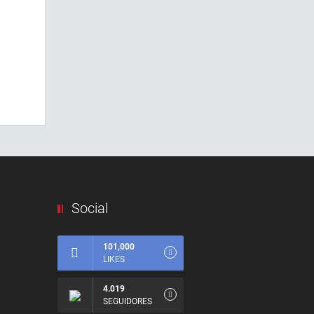
Social
101,000
LIKES
4.019
SEGUIDORES