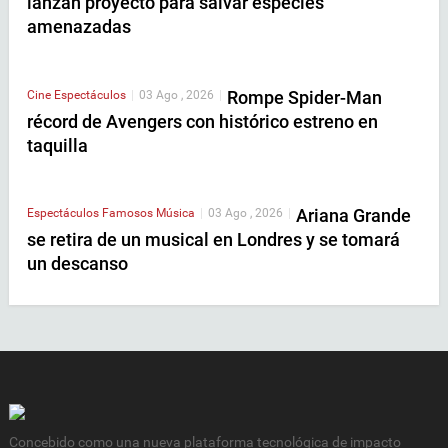
lanzan proyecto para salvar especies
amenazadas
Rompe Spider-Man
Cine
Espectáculos
|
03 Ago , 2026
|
récord de Avengers con histórico estreno en
taquilla
Ariana Grande
Espectáculos
Famosos
Música
|
03 Ago , 2026
|
se retira de un musical en Londres y se tomará
un descanso
Concebido como una nueva plataforma tecnológica de impacto