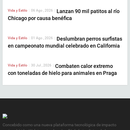
Lanzan 90 mil patitos al río
Vida y Estilo
|
06 Ago , 2026
|
Chicago por causa benéfica
Deslumbran perros surfistas
Vida y Estilo
|
01 Ago , 2026
|
en campeonato mundial celebrado en California
Combaten calor extremo
Vida y Estilo
|
30 Jul , 2026
|
con toneladas de hielo para animales en Praga
Concebido como una nueva plataforma tecnológica de impacto