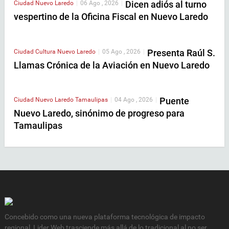
Dicen adiós al turno
Ciudad
Nuevo Laredo
|
06 Ago , 2026
|
vespertino de la Oficina Fiscal en Nuevo Laredo
Presenta Raúl S.
Ciudad
Cultura
Nuevo Laredo
|
05 Ago , 2026
|
Llamas Crónica de la Aviación en Nuevo Laredo
Puente
Ciudad
Nuevo Laredo
Tamaulipas
|
04 Ago , 2026
|
Nuevo Laredo, sinónimo de progreso para
Tamaulipas
Concebido como una nueva plataforma tecnológica de impacto
regional, Lider Web trasciende más allá de lo tradicional al no ser