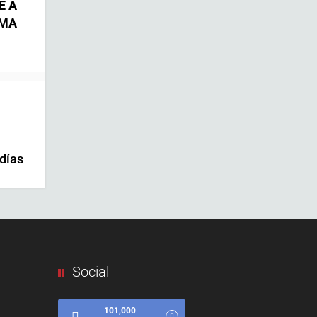
E A
EMA
 días
Social
101,000