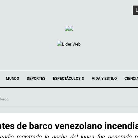
ESPECTÁCULOS
MUNDO
DEPORTES
VIDA Y ESTILO
CIENCI
diado
ntes de barco venezolano incendi
ncendio registrado la noche del lunes fue generado 