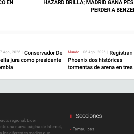
CO EN
HAZARD BRILLA; MADRID GANA PES
PERDER A BENZ
Conservador De
Registran
7 Ago , 2026
|
Mundo
|
06 Ago , 2026
|
iella jura como presidente
Phoenix dos históricas
ombia
tormentas de arena en tres
Secciones
cto regional, Lider
ente una nueva página de internet,
Tamaulipas
 a los diferentes medios que