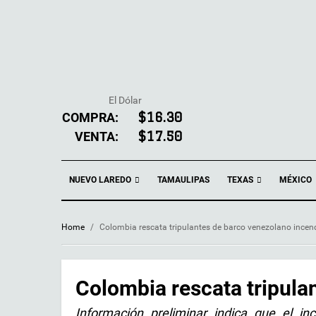
El Dólar
COMPRA:
$16.30
VENTA:
$17.50
NUEVO LAREDO
TEXAS
TAMAULIPAS
MÉXICO
Home
/
Colombia rescata tripulantes de barco venezolano incen
Colombia rescata tripula
Información preliminar indica que el i