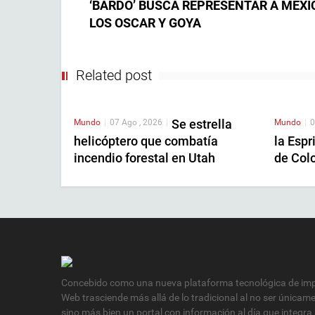
‘BARDO’ BUSCA REPRESENTAR A MÉXI
LOS OSCAR Y GOYA
Related post
Se estrella
Mundo
|
07 Ago , 2026
|
Mundo
|
0
helicóptero que combatía
la Espr
incendio forestal en Utah
de Col
Concebido como una nueva plataforma tecnológica de impa
Web trasciende más allá de lo tradicional al no ser únicam
sino más bien un portal con información al día que integra