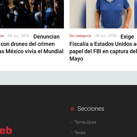
Denuncian
Exige
ría
|
08 Jul , 2026
|
Sin categoría
|
08 Jul , 2026
|
 con drones del crimen
Fiscalía a Estados Unidos a
as México vivía el Mundial
papel del FBI en captura de
Mayo
Secciones
Tamaulipas
Texas