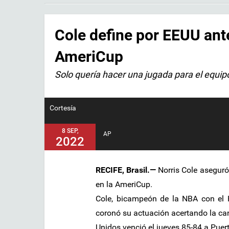
Cole define por EEUU ante
AmeriCup
Solo quería hacer una jugada para el equip
Cortesía
8 SEP,
AP
2022
RECIFE, Brasil.—
Norris Cole aseguró
en la AmeriCup.
Cole, bicampeón de la NBA con el 
coronó su actuación acertando la can
Unidos venció el jueves 85-84 a Puert