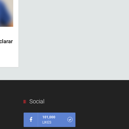
clarar
l
Social
101,000
LIKES