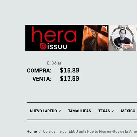
El Dólar
COMPRA:
$16.30
VENTA:
$17.50
NUEVO LAREDO
TEXAS
TAMAULIPAS
MÉXICO
Home
/
Cole define por EEUU ante Puerto Rico en 4tos de la Am