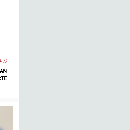
E
BAN
RTE