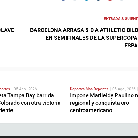
ENTRADA SIGUIENT
CLAVE
BARCELONA ARRASA 5-0 A ATHLETIC BIL
EN SEMIFINALES DE LA SUPERCOPA
ESP
portes
|
05 Ago , 2026
|
Deportes
Mas Deportes
|
05 Ago , 2026
|
ta Tampa Bay barrida
Impone Marileidy Paulino r
olorado con otra victoria
regional y conquista oro
dente
centroamericano