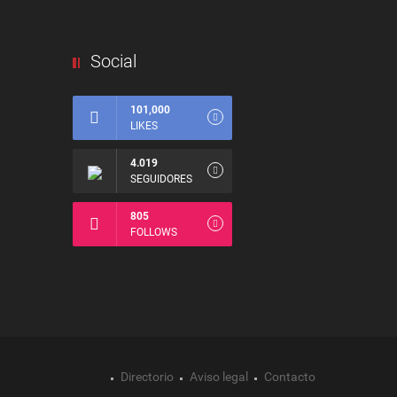
Social
101,000
LIKES
4.019
SEGUIDORES
805
FOLLOWS
Directorio
Aviso legal
Contacto