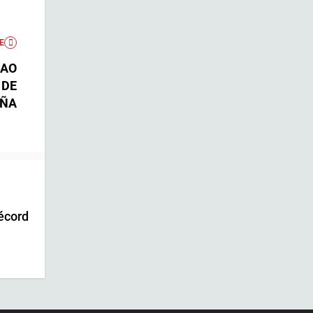
E
BAO
 DE
AÑA
écord