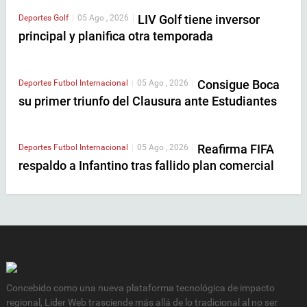
LIV Golf tiene inversor
Deportes
Golf
|
05 Ago , 2026
|
principal y planifica otra temporada
Consigue Boca
Deportes
Futbol Internacional
|
05 Ago , 2026
|
su primer triunfo del Clausura ante Estudiantes
Reafirma FIFA
Deportes
Futbol Internacional
|
05 Ago , 2026
|
respaldo a Infantino tras fallido plan comercial
Concebido como una nueva plataforma tecnológica de impacto
regional, Lider Web trasciende más allá de lo tradicional al no ser