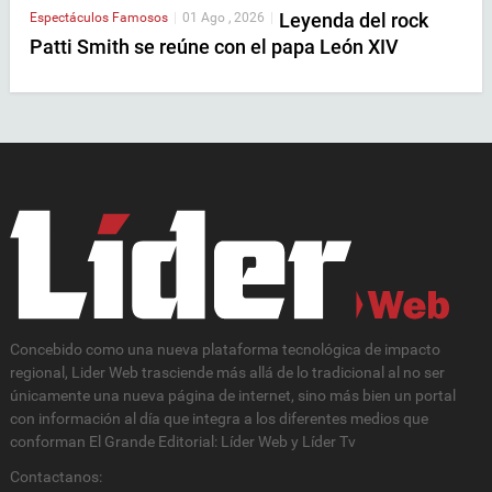
Leyenda del rock
Espectáculos
Famosos
|
01 Ago , 2026
|
Patti Smith se reúne con el papa León XIV
Concebido como una nueva plataforma tecnológica de impacto
regional, Lider Web trasciende más allá de lo tradicional al no ser
únicamente una nueva página de internet, sino más bien un portal
con información al día que integra a los diferentes medios que
conforman El Grande Editorial: Líder Web y Líder Tv
Contactanos: