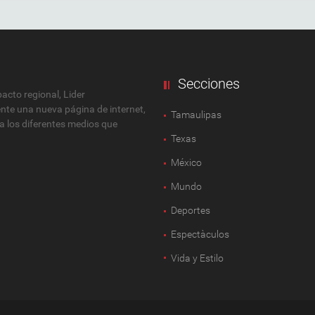
Secciones
cto regional, Lider
ente una nueva página de internet,
Tamaulipas
 a los diferentes medios que
Texas
México
Mundo
Deportes
Espectàculos
Vida y Estilo