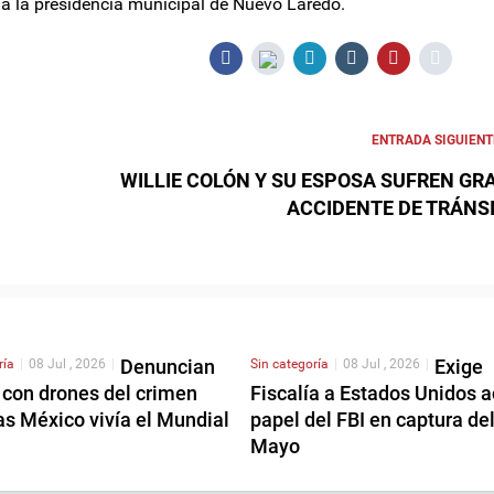
 a la presidencia municipal de Nuevo Laredo.
ENTRADA SIGUIENT
WILLIE COLÓN Y SU ESPOSA SUFREN GR
ACCIDENTE DE TRÁNS
Denuncian
Exige
ría
|
08 Jul , 2026
|
Sin categoría
|
08 Jul , 2026
|
 con drones del crimen
Fiscalía a Estados Unidos a
as México vivía el Mundial
papel del FBI en captura de
Mayo