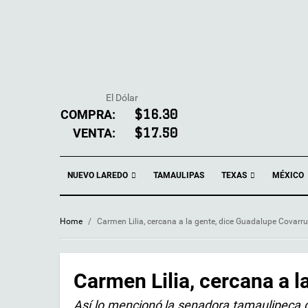
El Dólar
COMPRA:
$16.30
VENTA:
$17.50
NUEVO LAREDO
TEXAS
TAMAULIPAS
MÉXICO
Home
/
Carmen Lilia, cercana a la gente, dice Guadalupe Covarr
Carmen Lilia, cercana a 
Así lo mencionó la senadora tamaulipeca 