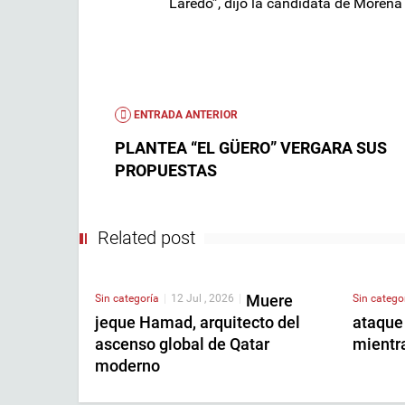
Laredo”, dijo la candidata de Morena
ENTRADA ANTERIOR
PLANTEA “EL GÜERO” VERGARA SUS
PROPUESTAS
Related post
Muere
Sin categoría
|
12 Jul , 2026
|
Sin catego
jeque Hamad, arquitecto del
ataque
ascenso global de Qatar
mientr
moderno