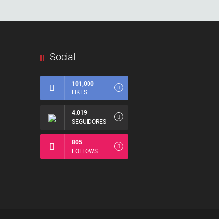
Social
101,000
LIKES
4.019
SEGUIDORES
805
FOLLOWS