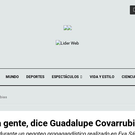
ESPECTÁCULOS
MUNDO
DEPORTES
VIDA Y ESTILO
CIENCI
ubias
la gente, dice Guadalupe Covarrub
durante un pegoteo propagandístico realizado en Eva 