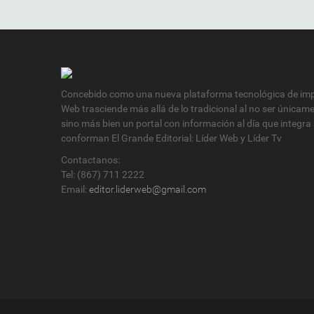
Concebido como una nueva plataforma tecnológica de impa
Web trasciende más allá de lo tradicional al no ser únicam
sino más bien un portal con información al día que integra
conforman El Grande Editorial: Líder Web y Líder Tv
Contactanos:
Tel: (867) 711 2222
Email:
editor.liderweb@gmail.com