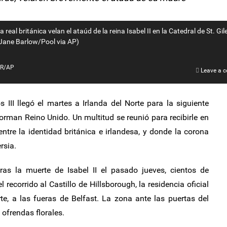
a real británica velan el ataúd de la reina Isabel II en la Catedral de St. Gil
(Jane Barlow/Pool via AP)
ER/AP
Leave a 
s III llegó el martes a Irlanda del Norte para la siguiente
forman Reino Unido. Un multitud se reunió para recibirle en
tre la identidad británica e irlandesa, y donde la corona
rsia.
as la muerte de Isabel II el pasado jueves, cientos de
recorrido al Castillo de Hillsborough, la residencia oficial
rte, a las fueras de Belfast. La zona ante las puertas del
 ofrendas florales.