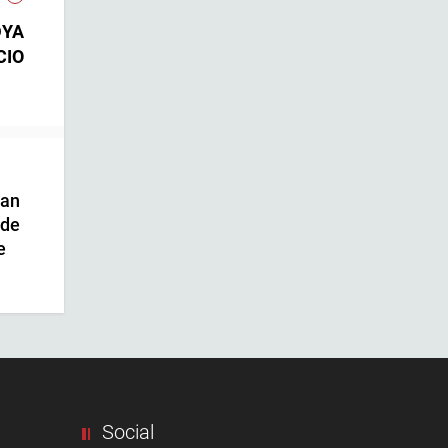
DYA
CIO
ban
 de
e
Social