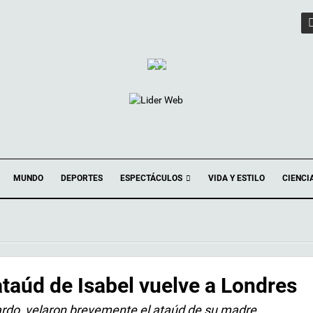
ESPECTÁCULOS
MUNDO
DEPORTES
VIDA Y ESTILO
CIENCI
 ataúd de Isabel vuelve a Londres
ardo, velaron brevemente el ataúd de su madre