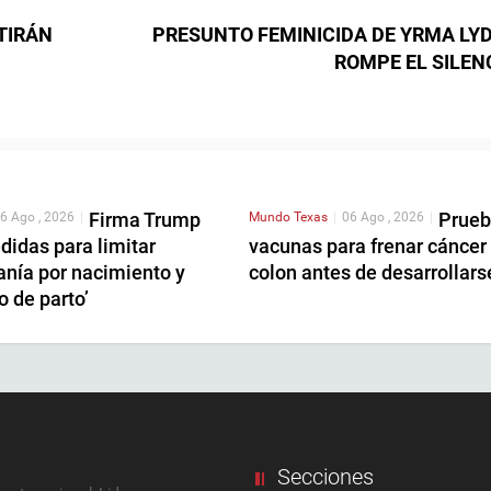
TIRÁN
PRESUNTO FEMINICIDA DE YRMA LY
ROMPE EL SILEN
Firma Trump
Prue
6 Ago , 2026
|
Mundo
Texas
|
06 Ago , 2026
|
didas para limitar
vacunas para frenar cáncer
anía por nacimiento y
colon antes de desarrollars
o de parto’
Secciones