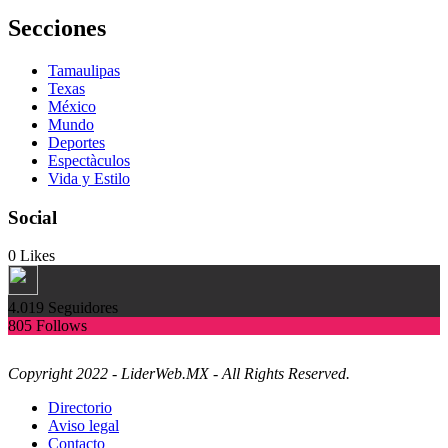
Secciones
Tamaulipas
Texas
México
Mundo
Deportes
Espectàculos
Vida y Estilo
Social
0
Likes
4.019
Seguidores
805
Follows
Copyright 2022 - LiderWeb.MX - All Rights Reserved.
Directorio
Aviso legal
Contacto