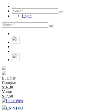
Login
El Dólar
Compra:
$16.30
Venta:
$17.50
EN VIVO