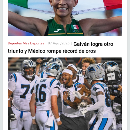
Galván logra otro
Deportes
Mas Deportes
|
07 Ago , 2026
|
triunfo y México rompe récord de oros