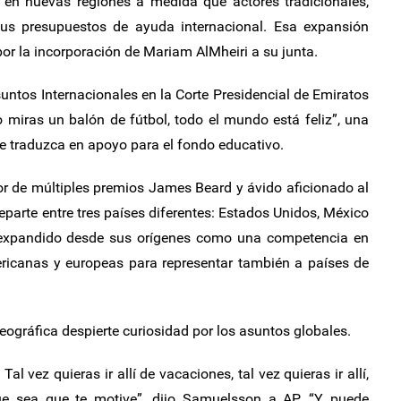
 en nuevas regiones a medida que actores tradicionales,
sus presupuestos de ayuda internacional. Esa expansión
por la incorporación de Mariam AlMheiri a su junta.
Asuntos Internacionales en la Corte Presidencial de Emiratos
miras un balón de fútbol, todo el mundo está feliz”, una
e traduzca en apoyo para el fondo educativo.
 de múltiples premios James Beard y ávido aficionado al
eparte entre tres países diferentes: Estados Unidos, México
a expandido desde sus orígenes como una competencia en
icanas y europeas para representar también a países de
eográfica despierte curiosidad por los asuntos globales.
l vez quieras ir allí de vacaciones, tal vez quieras ir allí,
ue sea que te motive”, dijo Samuelsson a AP. “Y puede