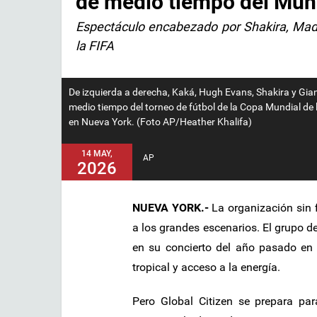
de medio tiempo del Mun
Espectáculo encabezado por Shakira, Mad
la FIFA
De izquierda a derecha, Kaká, Hugh Evans, Shakira y Gia
medio tiempo del torneo de fútbol de la Copa Mundial de
en Nueva York. (Foto AP/Heather Khalifa)
14 MAY,
AP
2026
NUEVA YORK.-
La organización sin f
a los grandes escenarios. El grupo d
en su concierto del año pasado en 
tropical y acceso a la energía.
Pero Global Citizen se prepara pa