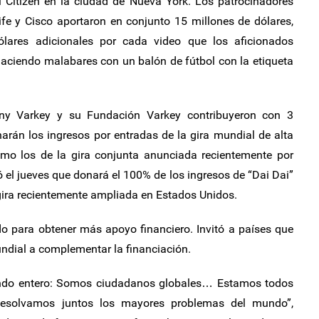
 Citizen en la ciudad de Nueva York. Los patrocinadores
fe y Cisco aportaron en conjunto 15 millones de dólares,
lares adicionales por cada video que los aficionados
haciendo malabares con un balón de fútbol con la etiqueta
nny Varkey y su Fundación Varkey contribuyeron con 3
arán los ingresos por entradas de la gira mundial de alta
mo los de la gira conjunta anunciada recientemente por
 el jueves que donará el 100% de los ingresos de “Dai Dai”
gira recientemente ampliada en Estados Unidos.
do para obtener más apoyo financiero. Invitó a países que
ndial a complementar la financiación.
mundo entero: Somos ciudadanos globales… Estamos todos
. Resolvamos juntos los mayores problemas del mundo”,