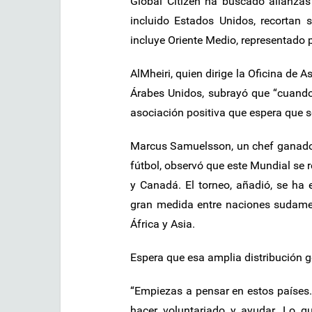
Global Citizen ha buscado alianzas
incluido Estados Unidos, recortan 
incluye Oriente Medio, representado 
AlMheiri, quien dirige la Oficina de 
Árabes Unidos, subrayó que “cuando 
asociación positiva que espera que s
Marcus Samuelsson, un chef ganador
fútbol, observó que este Mundial se r
y Canadá. El torneo, añadió, se h
gran medida entre naciones sudamer
África y Asia.
Espera que esa amplia distribución g
“Empiezas a pensar en estos países. Ta
hacer voluntariado y ayudar. Lo q