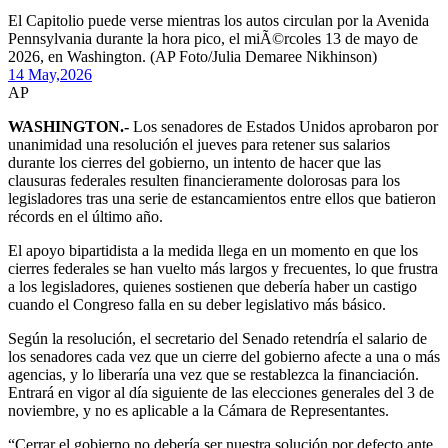
El Capitolio puede verse mientras los autos circulan por la Avenida
Pennsylvania durante la hora pico, el miÃ©rcoles 13 de mayo de
2026, en Washington. (AP Foto/Julia Demaree Nikhinson)
14 May,
2026
AP
WASHINGTON.-
Los senadores de Estados Unidos aprobaron por
unanimidad una resolución el jueves para retener sus salarios
durante los cierres del gobierno, un intento de hacer que las
clausuras federales resulten financieramente dolorosas para los
legisladores tras una serie de estancamientos entre ellos que batieron
récords en el último año.
El apoyo bipartidista a la medida llega en un momento en que los
cierres federales se han vuelto más largos y frecuentes, lo que frustra
a los legisladores, quienes sostienen que debería haber un castigo
cuando el Congreso falla en su deber legislativo más básico.
Según la resolución, el secretario del Senado retendría el salario de
los senadores cada vez que un cierre del gobierno afecte a una o más
agencias, y lo liberaría una vez que se restablezca la financiación.
Entrará en vigor al día siguiente de las elecciones generales del 3 de
noviembre, y no es aplicable a la Cámara de Representantes.
“Cerrar el gobierno no debería ser nuestra solución por defecto ante