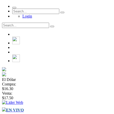
Login
El Dólar
Compra:
$16.30
Venta:
$17.50
EN VIVO