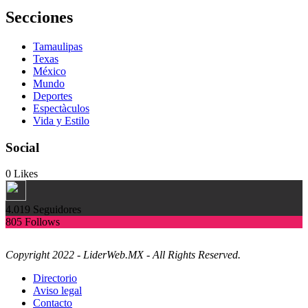
Secciones
Tamaulipas
Texas
México
Mundo
Deportes
Espectàculos
Vida y Estilo
Social
0
Likes
4.019
Seguidores
805
Follows
Copyright 2022 - LiderWeb.MX - All Rights Reserved.
Directorio
Aviso legal
Contacto