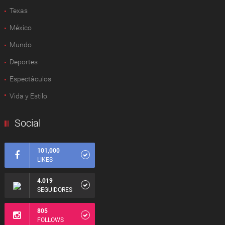
Texas
México
Mundo
Deportes
Espectàculos
Vida y Estilo
Social
101,000
LIKES
4.019
SEGUIDORES
805
FOLLOWS