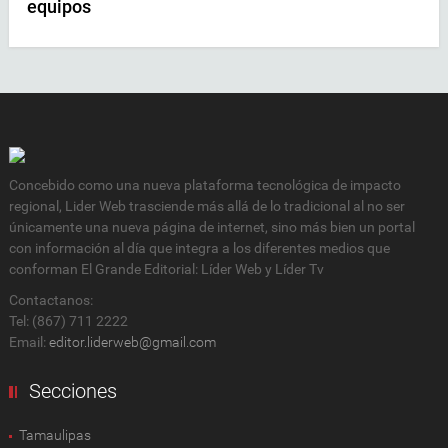
equipos
Concebido como una nueva plataforma tecnológica de impacto
regional, Lider Web trasciende más allá de lo tradicional al no ser
únicamente una nueva página de internet, sino más bien un portal
con información al día que integra a los diferentes medios que
conforman El Grande Editorial: Líder Web y Líder Tv
Contactanos:
Tel: (867) 711 2222
Email:
editor.liderweb@gmail.com
Secciones
Tamaulipas