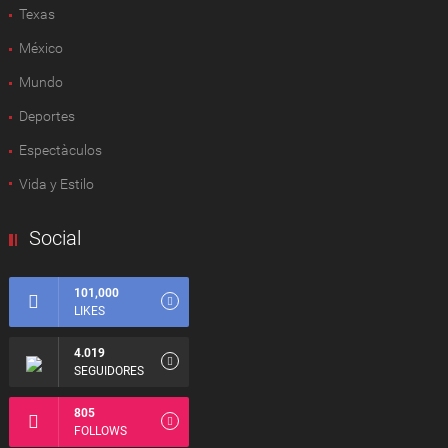
Texas
México
Mundo
Deportes
Espectàculos
Vida y Estilo
Social
101,000
LIKES
4.019
SEGUIDORES
805
FOLLOWS