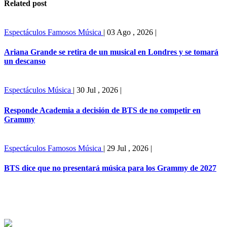
Related post
Espectáculos
Famosos
Música
|
03 Ago , 2026
|
Ariana Grande se retira de un musical en Londres y se tomará
un descanso
Espectáculos
Música
|
30 Jul , 2026
|
Responde Academia a decisión de BTS de no competir en
Grammy
Espectáculos
Famosos
Música
|
29 Jul , 2026
|
BTS dice que no presentará música para los Grammy de 2027