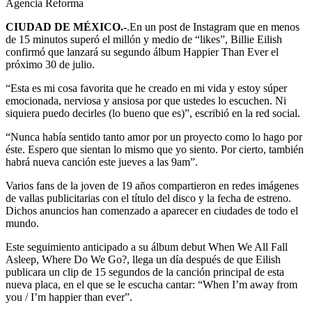
Agencia Reforma
CIUDAD DE MÉXICO.-
.En un post de Instagram que en menos
de 15 minutos superó el millón y medio de “likes”, Billie Eilish
confirmó que lanzará su segundo álbum Happier Than Ever el
próximo 30 de julio.
“Esta es mi cosa favorita que he creado en mi vida y estoy súper
emocionada, nerviosa y ansiosa por que ustedes lo escuchen. Ni
siquiera puedo decirles (lo bueno que es)”, escribió en la red social.
“Nunca había sentido tanto amor por un proyecto como lo hago por
éste. Espero que sientan lo mismo que yo siento. Por cierto, también
habrá nueva canción este jueves a las 9am”.
Varios fans de la joven de 19 años compartieron en redes imágenes
de vallas publicitarias con el título del disco y la fecha de estreno.
Dichos anuncios han comenzado a aparecer en ciudades de todo el
mundo.
Este seguimiento anticipado a su álbum debut When We All Fall
Asleep, Where Do We Go?, llega un día después de que Eilish
publicara un clip de 15 segundos de la canción principal de esta
nueva placa, en el que se le escucha cantar: “When I’m away from
you / I’m happier than ever”.