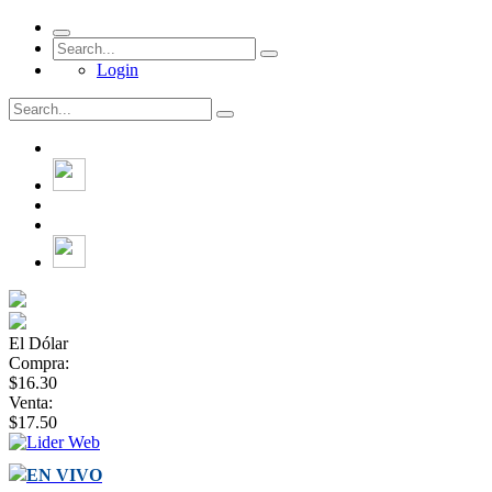
Login
El Dólar
Compra:
$16.30
Venta:
$17.50
EN VIVO