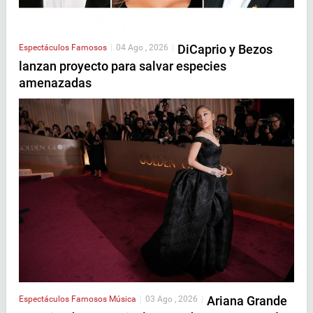
DiCaprio y Bezos
Espectáculos
Famosos
|
04 Ago , 2026
|
lanzan proyecto para salvar especies
amenazadas
Ariana Grande
Espectáculos
Famosos
Música
|
03 Ago , 2026
|