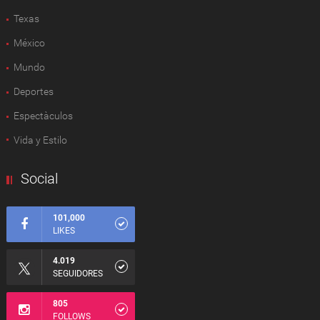
Texas
México
Mundo
Deportes
Espectàculos
Vida y Estilo
Social
101,000
LIKES
4.019
SEGUIDORES
805
FOLLOWS