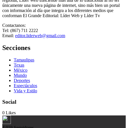
regional, Lider Web trasciende más allá de lo tradicional al no ser
únicamente una nueva página de internet, sino más bien un portal
con información al día que integra a los diferentes medios que
conforman El Grande Editorial: Líder Web y Líder Tv
Contactanos:
Tel: (867) 711 2222
Email:
editor.liderweb@gmail.com
Secciones
Tamaulipas
Texas
México
Mundo
Deportes
Espectàculos
Vida y Estilo
Social
0
Likes
4.019
Seguidores