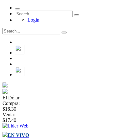
Login
El Dólar
Compra:
$16.30
Venta:
$17.40
EN VIVO