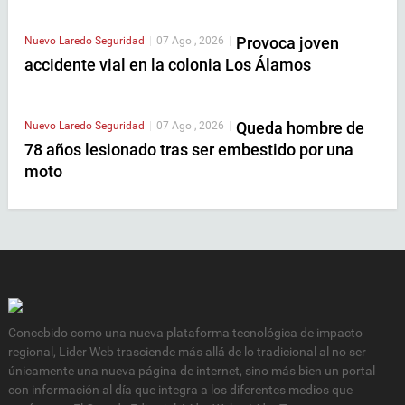
Provoca joven
Nuevo Laredo
Seguridad
|
07 Ago , 2026
|
accidente vial en la colonia Los Álamos
Queda hombre de
Nuevo Laredo
Seguridad
|
07 Ago , 2026
|
78 años lesionado tras ser embestido por una
moto
Concebido como una nueva plataforma tecnológica de impacto
regional, Lider Web trasciende más allá de lo tradicional al no ser
únicamente una nueva página de internet, sino más bien un portal
con información al día que integra a los diferentes medios que