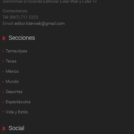
conforman El Grande Editorial: Líder Web y Líder Tv
Contactanos:
Tel: (867) 711 2222
Email:
editor.liderweb@gmail.com
Secciones
Tamaulipas
Texas
México
Mundo
Deportes
Espectàculos
Vida y Estilo
Social