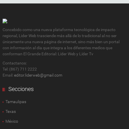
Concebido como una nueva plataforma tecnológica de impacto
regional, Lider Web trasciende más allá de lo tradicional al no ser
únicamente una nueva página de internet, sino más bien un portal
con información al día que integra a los diferentes medios que
conforman El Grande Editorial: Líder Web y Líder Tv
Contactanos:
Tel: (867) 711 2222
Email:
editor.liderweb@gmail.com
Secciones
Tamaulipas
Texas
México