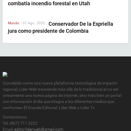
combatía incendio forestal en Utah
Conservador De la Espriella
Mundo
|
07 Ago , 2026
|
jura como presidente de Colombia
Concebido como una nueva plataforma tecnológica de impacto
regional, Lider Web trasciende más allá de lo tradicional al no ser
únicamente una nueva página de internet, sino más bien un portal
con información al día que integra a los diferentes medios que
conforman El Grande Editorial: Líder Web y Líder Tv
Contactanos:
Tel: (867) 711 2222
Email:
editor.liderweb@gmail.com