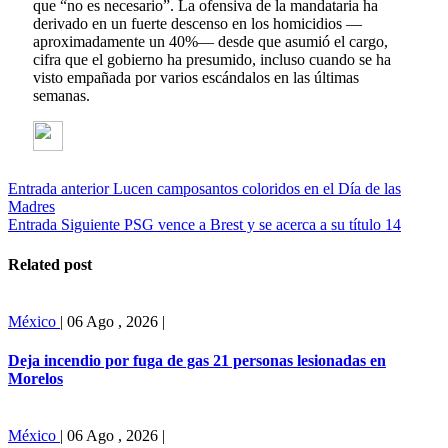
que “no es necesario”. La ofensiva de la mandataria ha
derivado en un fuerte descenso en los homicidios —
aproximadamente un 40%— desde que asumió el cargo,
cifra que el gobierno ha presumido, incluso cuando se ha
visto empañada por varios escándalos en las últimas
semanas.
Entrada anterior
Lucen camposantos coloridos en el Día de las
Madres
Entrada Siguiente
PSG vence a Brest y se acerca a su título 14
Related post
México
|
06 Ago , 2026
|
Deja incendio por fuga de gas 21 personas lesionadas en
Morelos
México
|
06 Ago , 2026
|