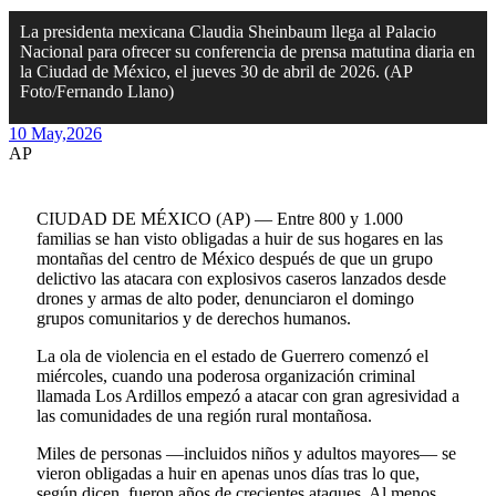
La presidenta mexicana Claudia Sheinbaum llega al Palacio
Nacional para ofrecer su conferencia de prensa matutina diaria en
la Ciudad de México, el jueves 30 de abril de 2026. (AP
Foto/Fernando Llano)
10 May,
2026
AP
CIUDAD DE MÉXICO (AP) — Entre 800 y 1.000
familias se han visto obligadas a huir de sus hogares en las
montañas del centro de México después de que un grupo
delictivo las atacara con explosivos caseros lanzados desde
drones y armas de alto poder, denunciaron el domingo
grupos comunitarios y de derechos humanos.
La ola de violencia en el estado de Guerrero comenzó el
miércoles, cuando una poderosa organización criminal
llamada Los Ardillos empezó a atacar con gran agresividad a
las comunidades de una región rural montañosa.
Miles de personas —incluidos niños y adultos mayores— se
vieron obligadas a huir en apenas unos días tras lo que,
según dicen, fueron años de crecientes ataques. Al menos