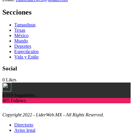
Secciones
Tamaulipas
Texas
México
Mundo
Deportes
Espectàculos
Vida y Estilo
Social
0
Likes
4.019
Seguidores
805
Follows
Copyright 2022 - LiderWeb.MX - All Rights Reserved.
Directorio
Aviso legal