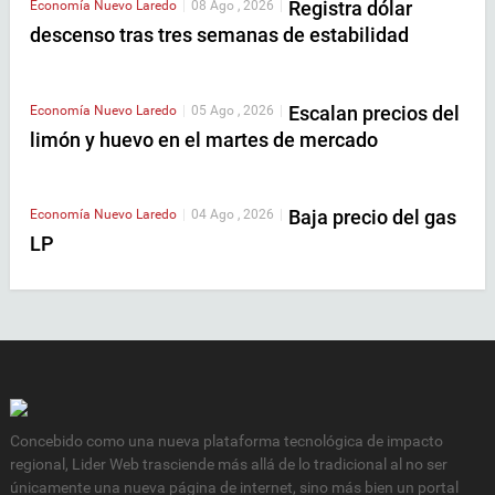
Registra dólar
Economía
Nuevo Laredo
|
08 Ago , 2026
|
descenso tras tres semanas de estabilidad
Escalan precios del
Economía
Nuevo Laredo
|
05 Ago , 2026
|
limón y huevo en el martes de mercado
Baja precio del gas
Economía
Nuevo Laredo
|
04 Ago , 2026
|
LP
Concebido como una nueva plataforma tecnológica de impacto
regional, Lider Web trasciende más allá de lo tradicional al no ser
únicamente una nueva página de internet, sino más bien un portal