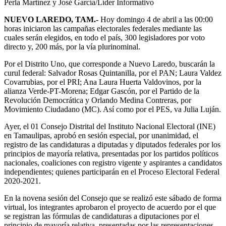
Perla Martínez y José García/Líder Informativo
NUEVO LAREDO, TAM.-
Hoy domingo 4 de abril a las 00:00
horas iniciaron las campañas electorales federales mediante las
cuales serán elegidos, en todo el país, 300 legisladores por voto
directo y, 200 más, por la vía plurinominal.
Por el Distrito Uno, que corresponde a Nuevo Laredo, buscarán la
curul federal: Salvador Rosas Quintanilla, por el PAN; Laura Valdez
Covarrubias, por el PRI; Ana Laura Huerta Valdovinos, por la
alianza Verde-PT-Morena; Edgar Gascón, por el Partido de la
Revolución Democrática y Orlando Medina Contreras, por
Movimiento Ciudadano (MC). Así como por el PES, va Julia Luján.
Ayer, el 01 Consejo Distrital del Instituto Nacional Electoral (INE)
en Tamaulipas, aprobó en sesión especial, por unanimidad, el
registro de las candidaturas a diputadas y diputados federales por los
principios de mayoría relativa, presentadas por los partidos políticos
nacionales, coaliciones con registro vigente y aspirantes a candidatos
independientes; quienes participarán en el Proceso Electoral Federal
2020-2021.
En la novena sesión del Consejo que se realizó este sábado de forma
virtual, los integrantes aprobaron el proyecto de acuerdo por el que
se registran las fórmulas de candidaturas a diputaciones por el
principio de mayoría relativa, presentadas por las representaciones