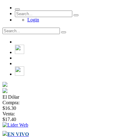
Login
El Dólar
Compra:
$16.30
Venta:
$17.40
EN VIVO