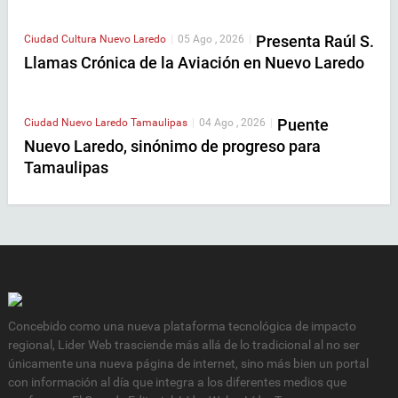
Presenta Raúl S.
Ciudad
Cultura
Nuevo Laredo
|
05 Ago , 2026
|
Llamas Crónica de la Aviación en Nuevo Laredo
Puente
Ciudad
Nuevo Laredo
Tamaulipas
|
04 Ago , 2026
|
Nuevo Laredo, sinónimo de progreso para
Tamaulipas
Concebido como una nueva plataforma tecnológica de impacto
regional, Lider Web trasciende más allá de lo tradicional al no ser
únicamente una nueva página de internet, sino más bien un portal
con información al día que integra a los diferentes medios que