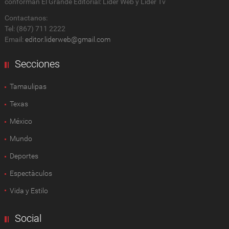
conforman El Grande Editorial: Líder Web y Líder Tv
Contactanos:
Tel: (867) 711 2222
Email:
editor.liderweb@gmail.com
Secciones
Tamaulipas
Texas
México
Mundo
Deportes
Espectàculos
Vida y Estilo
Social