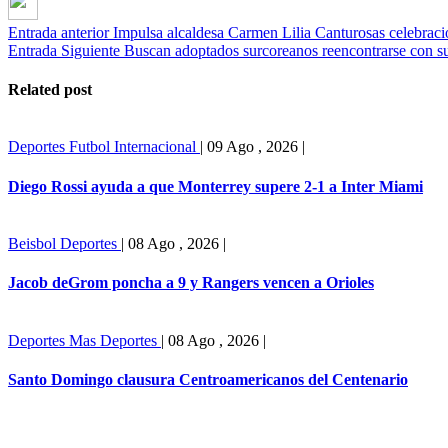
Entrada anterior
Impulsa alcaldesa Carmen Lilia Canturosas celebrac
Entrada Siguiente
Buscan adoptados surcoreanos reencontrarse con s
Related post
Deportes
Futbol Internacional
|
09 Ago , 2026
|
Diego Rossi ayuda a que Monterrey supere 2-1 a Inter Miami
Beisbol
Deportes
|
08 Ago , 2026
|
Jacob deGrom poncha a 9 y Rangers vencen a Orioles
Deportes
Mas Deportes
|
08 Ago , 2026
|
Santo Domingo clausura Centroamericanos del Centenario