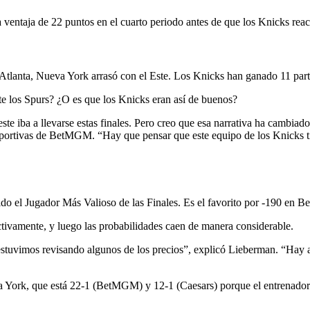
a ventaja de 22 puntos en el cuarto periodo antes de que los Knicks rea
e Atlanta, Nueva York arrasó con el Este. Los Knicks han ganado 11 pa
te los Spurs? ¿O es que los Knicks eran así de buenos?
ste iba a llevarse estas finales. Pero creo que esa narrativa ha cambia
 deportivas de BetMGM. “Hay que pensar que este equipo de los Knicks 
do el Jugador Más Valioso de las Finales. Es el favorito por -190 en
tivamente, y luego las probabilidades caen de manera considerable.
estuvimos revisando algunos de los precios”, explicó Lieberman. “Hay a
a York, que está 22-1 (BetMGM) y 12-1 (Caesars) porque el entrenado