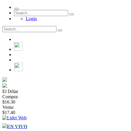
Login
El Dólar
Compra:
$16.30
Venta:
$17.40
EN VIVO