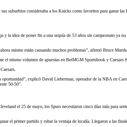
e sus suburbios consideraba a los Knicks como favoritos para ganar las 
aja y la idea de poner fin a una sequía de 53 años sin campeonato ya no 
 ahora mismo están causando muchos problemas”, afirmó Bruce Marshall
mente el mismo volumen de apuestas en BetMGM Sportsbook y Caesars 
 Caesars.
 oportunidad”, explicó David Lieberman, operador de la NBA en Caesa
mente 50-50”.
leveland el 25 de mayo, los Spurs necesitaron cinco días más para sente
 el primer partido y robar la ventaja de localía. Llegaron a las finale