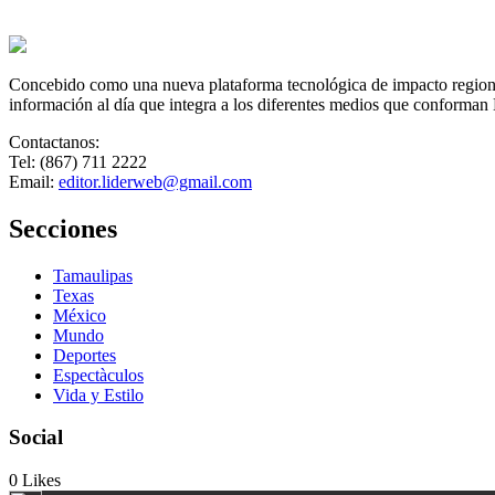
Concebido como una nueva plataforma tecnológica de impacto regional,
información al día que integra a los diferentes medios que conforman
Contactanos:
Tel: (867) 711 2222
Email:
editor.liderweb@gmail.com
Secciones
Tamaulipas
Texas
México
Mundo
Deportes
Espectàculos
Vida y Estilo
Social
0
Likes