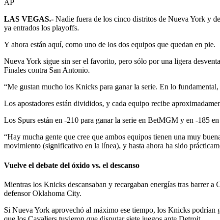
AP
LAS VEGAS.-
Nadie fuera de los cinco distritos de Nueva York y d
ya entrados los playoffs.
Y ahora están aquí, como uno de los dos equipos que quedan en pie.
Nueva York sigue sin ser el favorito, pero sólo por una ligera desvent
Finales contra San Antonio.
“Me gustan mucho los Knicks para ganar la serie. En lo fundamental,
Los apostadores están divididos, y cada equipo recibe aproximada
Los Spurs están en -210 para ganar la serie en BetMGM y en -185 en
“Hay mucha gente que cree que ambos equipos tienen una muy buena
movimiento (significativo en la línea), y hasta ahora ha sido práctica
Vuelve el debate del óxido vs. el descanso
Mientras los Knicks descansaban y recargaban energías tras barrer a C
defensor Oklahoma City.
Si Nueva York aprovechó al máximo ese tiempo, los Knicks podrían ganar
que los Cavaliers tuvieron que disputar siete juegos ante Detroit.