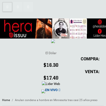
El Dólar
COMPRA:
$16.30
VENTA:
$17.40
EN VIVO
Home
/
Anulan condena a hombre en Minnesota tras casi 25 años preso