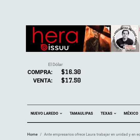
El Dólar
COMPRA:
$16.30
VENTA:
$17.50
NUEVO LAREDO
TEXAS
TAMAULIPAS
MÉXICO
Home
/
Ante empresarios ofrece Laura trabajar en unidad y en e