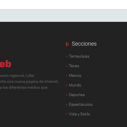
Secciones
Tamaulipas
Texas
cto regional, Lider
México
ente una nueva página de internet,
Mundo
 a los diferentes medios que
Deportes
Espectàculos
Vida y Estilo