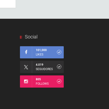
Social
101,000
LIKES
4.019
SEGUIDORES
805
FOLLOWS