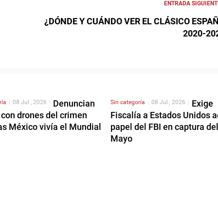
ENTRADA SIGUIENT
¿DÓNDE Y CUÁNDO VER EL CLÁSICO ESPA
2020-20
Denuncian
Exige
ría
|
08 Jul , 2026
|
Sin categoría
|
08 Jul , 2026
|
 con drones del crimen
Fiscalía a Estados Unidos a
as México vivía el Mundial
papel del FBI en captura de
Mayo