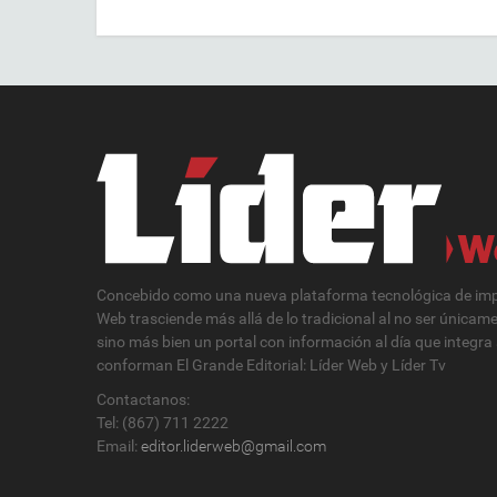
Concebido como una nueva plataforma tecnológica de impa
Web trasciende más allá de lo tradicional al no ser únicam
sino más bien un portal con información al día que integra
conforman El Grande Editorial: Líder Web y Líder Tv
Contactanos:
Tel: (867) 711 2222
Email:
editor.liderweb@gmail.com