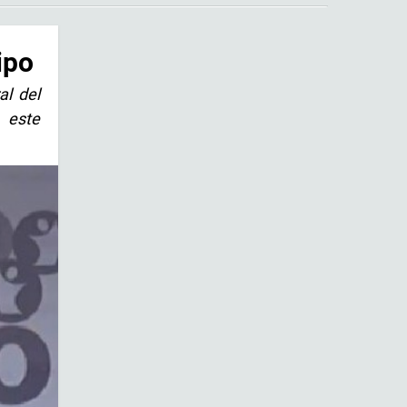
ipo
al del
o este