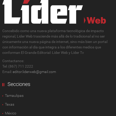
Concebido como una nueva plataforma tecnológica de impacto
regional, Lider Web trasciende más allá de lo tradicional al no ser
únicamente una nueva página de internet, sino más bien un portal
con información al día que integra a los diferentes medios que
conforman El Grande Editorial: Líder Web y Líder Tv
Contactanos:
Tel: (867) 711 2222
Email:
editor.liderweb@gmail.com
Secciones
Tamaulipas
Texas
México