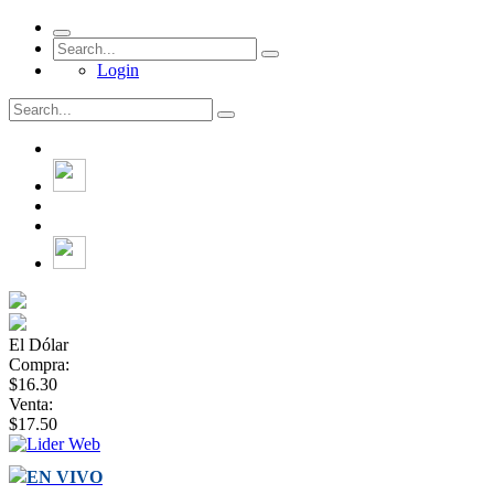
Login
El Dólar
Compra:
$16.30
Venta:
$17.50
EN VIVO