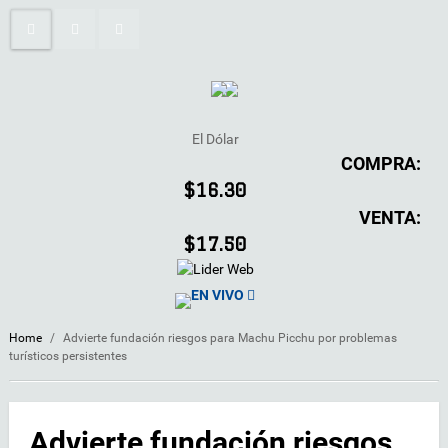
El Dólar
COMPRA:
$16.30
VENTA:
$17.50
EN VIVO
Home
/
Advierte fundación riesgos para Machu Picchu por problemas
turísticos persistentes
Advierte fundación riesgos