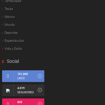
Tamaulipas
Texas
México
Mundo
Deportes
Espectàculos
Vida y Estilo
Social
101,000
LIKES
4.019
SEGUIDORES
805