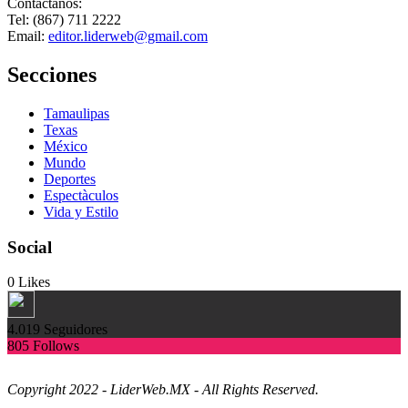
Contactanos:
Tel: (867) 711 2222
Email:
editor.liderweb@gmail.com
Secciones
Tamaulipas
Texas
México
Mundo
Deportes
Espectàculos
Vida y Estilo
Social
0
Likes
4.019
Seguidores
805
Follows
Copyright 2022 - LiderWeb.MX - All Rights Reserved.