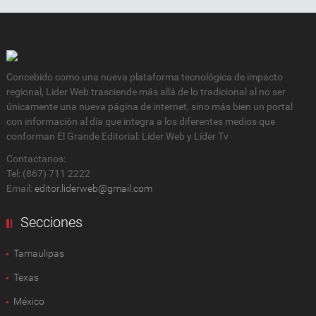
Concebido como una nueva plataforma tecnológica de impacto
regional, Lider Web trasciende más allá de lo tradicional al no ser
únicamente una nueva página de internet, sino más bien un portal
con información al día que integra a los diferentes medios que
conforman El Grande Editorial: Líder Web y Líder Tv
Contactanos:
Tel: (867) 711 2222
Email:
editor.liderweb@gmail.com
Secciones
Tamaulipas
Texas
México