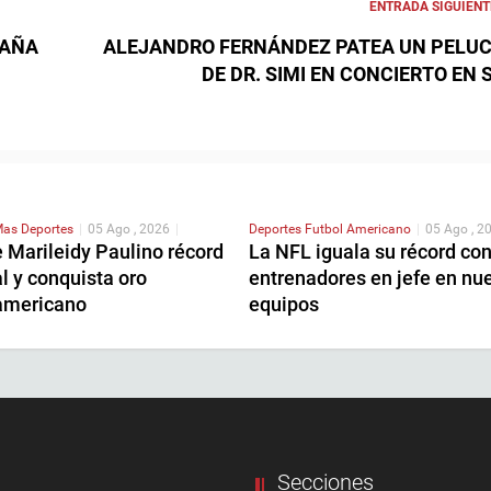
ENTRADA SIGUIENT
PAÑA
ALEJANDRO FERNÁNDEZ PATEA UN PELU
DE DR. SIMI EN CONCIERTO EN 
as Deportes
|
05 Ago , 2026
|
Deportes
Futbol Americano
|
05 Ago , 2
 Marileidy Paulino récord
La NFL iguala su récord co
l y conquista oro
entrenadores en jefe en nu
americano
equipos
Secciones