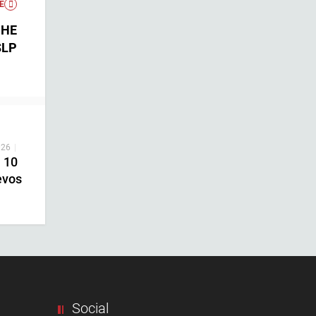
E
CHE
SLP
026
|
n 10
evos
Social