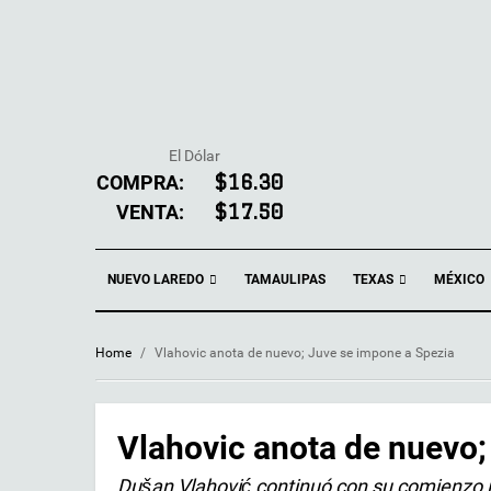
El Dólar
COMPRA:
$16.30
VENTA:
$17.50
NUEVO LAREDO
TEXAS
TAMAULIPAS
MÉXICO
Home
/
Vlahovic anota de nuevo; Juve se impone a Spezia
Vlahovic anota de nuevo;
Dušan Vlahović continuó con su comienzo