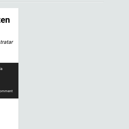
ten
tratar
la
comment