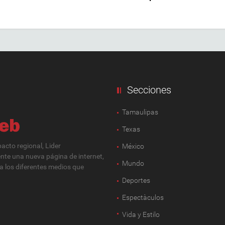
Secciones
Tamaulipas
Texas
cto regional, Lider
México
ente una nueva página de internet,
Mundo
 a los diferentes medios que
Deportes
Espectàculos
Vida y Estilo