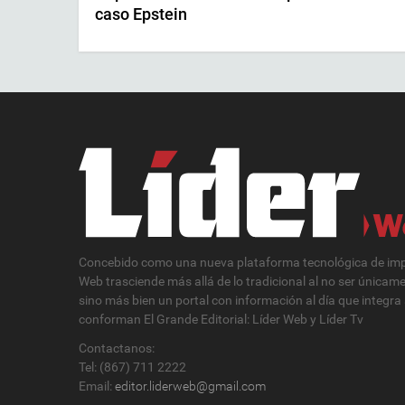
caso Epstein
Concebido como una nueva plataforma tecnológica de impa
Web trasciende más allá de lo tradicional al no ser únicam
sino más bien un portal con información al día que integra
conforman El Grande Editorial: Líder Web y Líder Tv
Contactanos:
Tel: (867) 711 2222
Email:
editor.liderweb@gmail.com