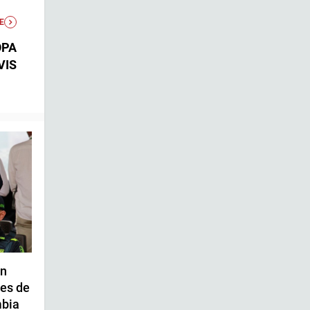
E
OPA
VIS
an
tes de
mbia