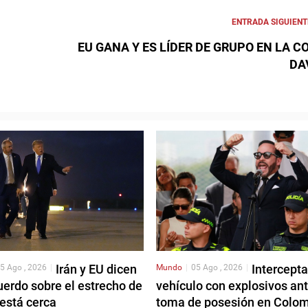
ENTRADA SIGUIENT
EU GANA Y ES LÍDER DE GRUPO EN LA C
DA
Irán y EU dicen
Intercept
5 Ago , 2026
|
Mundo
|
05 Ago , 2026
|
erdo sobre el estrecho de
vehículo con explosivos an
está cerca
toma de posesión en Colo