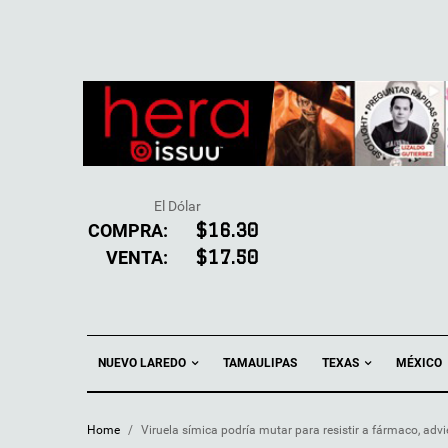
El Dólar
COMPRA:
$16.30
VENTA:
$17.50
NUEVO LAREDO
TEXAS
TAMAULIPAS
MÉXICO
Home
/
Viruela símica podría mutar para resistir a fármaco, advi