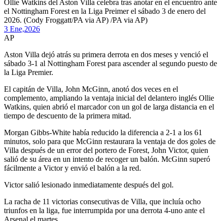
Ollie Watkins del Aston Villa celebra tras anotar en el encuentro ante
el Nottingham Forest en la Liga Preimer el sábado 3 de enero del
2026. (Cody Froggatt/PA via AP) /PA via AP)
3 Ene,
2026
AP
Aston Villa dejó atrás su primera derrota en dos meses y venció el
sábado 3-1 al Nottingham Forest para ascender al segundo puesto de
la Liga Premier.
El capitán de Villa, John McGinn, anotó dos veces en el
complemento, ampliando la ventaja inicial del delantero inglés Ollie
Watkins, quien abrió el marcador con un gol de larga distancia en el
tiempo de descuento de la primera mitad.
Morgan Gibbs-White había reducido la diferencia a 2-1 a los 61
minutos, solo para que McGinn restaurara la ventaja de dos goles de
Villa después de un error del portero de Forest, John Victor, quien
salió de su área en un intento de recoger un balón. McGinn superó
fácilmente a Victor y envió el balón a la red.
Victor salió lesionado inmediatamente después del gol.
La racha de 11 victorias consecutivas de Villa, que incluía ocho
triunfos en la liga, fue interrumpida por una derrota 4-uno ante el
Arsenal el martes.