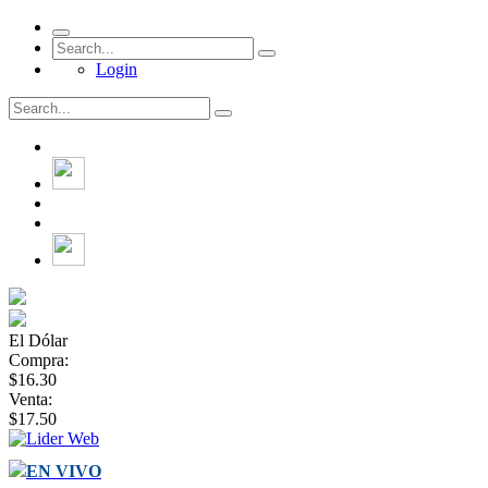
Login
El Dólar
Compra:
$16.30
Venta:
$17.50
EN VIVO