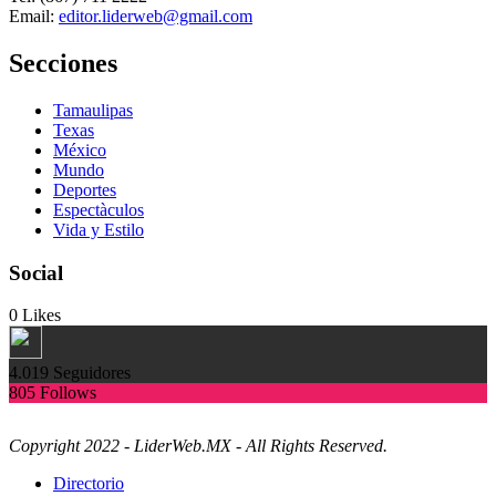
Email:
editor.liderweb@gmail.com
Secciones
Tamaulipas
Texas
México
Mundo
Deportes
Espectàculos
Vida y Estilo
Social
0
Likes
4.019
Seguidores
805
Follows
Copyright 2022 - LiderWeb.MX - All Rights Reserved.
Directorio