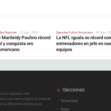
as Deportes
|
05 Ago , 2026
|
Deportes
Futbol Americano
|
05 Ago , 2
 Marileidy Paulino récord
La NFL iguala su récord co
l y conquista oro
entrenadores en jefe en nu
americano
equipos
Secciones
cto regional, Lider
ente una nueva página de internet,
Tamaulipas
 a los diferentes medios que
Texas