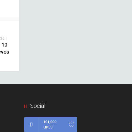
026
|
n 10
evos
Social
101,000
LIKES