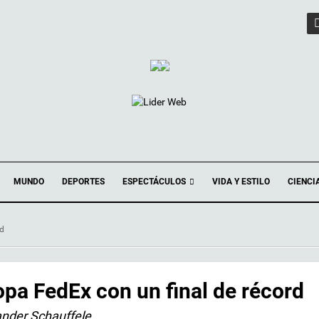
ESPECTÁCULOS
MUNDO
DEPORTES
VIDA Y ESTILO
CIENCI
rd
opa FedEx con un final de récord
ander Schauffele