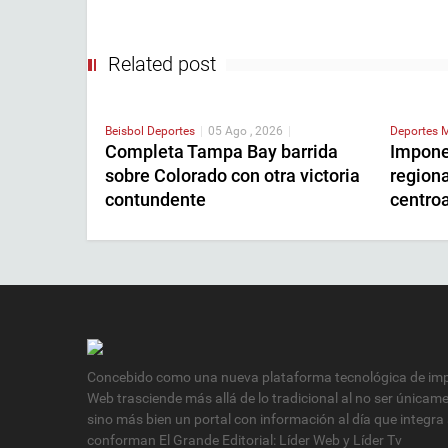
Related post
Beisbol
Deportes
|
05 Ago , 2026
|
Deportes
M
Completa Tampa Bay barrida
Impone
sobre Colorado con otra victoria
regiona
contundente
centro
Concebido como una nueva plataforma tecnológica de impa
Web trasciende más allá de lo tradicional al no ser únicam
sino más bien un portal con información al día que integra
conforman El Grande Editorial: Líder Web y Líder Tv