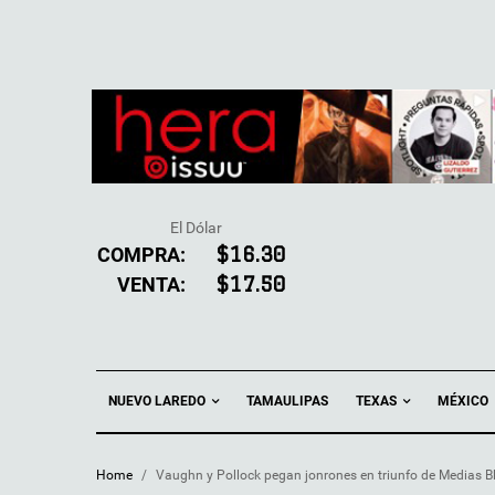
El Dólar
COMPRA:
$16.30
VENTA:
$17.50
NUEVO LAREDO
TEXAS
TAMAULIPAS
MÉXICO
Home
/
Vaughn y Pollock pegan jonrones en triunfo de Medias B