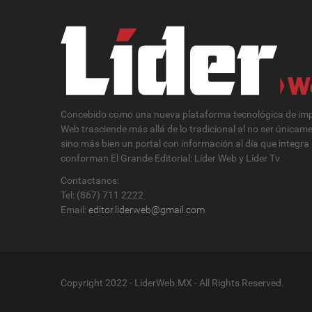
Concebido como una nueva plataforma tecnológica de impa
Web trasciende más allá de lo tradicional al no ser únicam
sino más bien un portal con información al día que integra
conforman El Grande Editorial: Líder Web y Líder Tv
Contactanos:
Tel: (867) 711 2222
Email:
editor.liderweb@gmail.com
Copyright 2022 - LiderWeb.MX - All Rights Reserved.