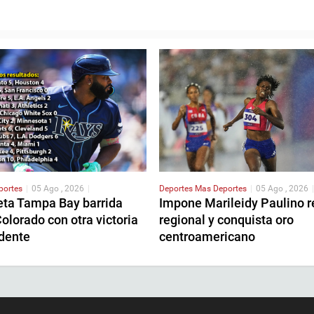
portes
|
05 Ago , 2026
|
Deportes
Mas Deportes
|
05 Ago , 2026
|
ta Tampa Bay barrida
Impone Marileidy Paulino r
olorado con otra victoria
regional y conquista oro
dente
centroamericano