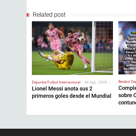
Related post
Beisbol
De
Deportes
Futbol Internacional
|
06 Ago , 2026
|
Comple
Lionel Messi anota sus 2
sobre C
primeros goles desde el Mundial
contun