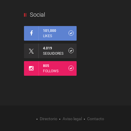
Social
101,000
LIKES
4.019
SEGUIDORES
805
FOLLOWS
Directorio
Aviso legal
Contacto