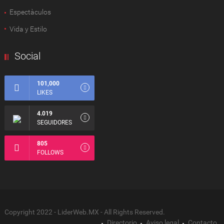
Espectàculos
Vida y Estilo
Social
101,000
LIKES
4.019
SEGUIDORES
805
FOLLOWS
Copyright 2022 - LiderWeb.MX - All Rights Reserved.
Directorio
Aviso legal
Contacto