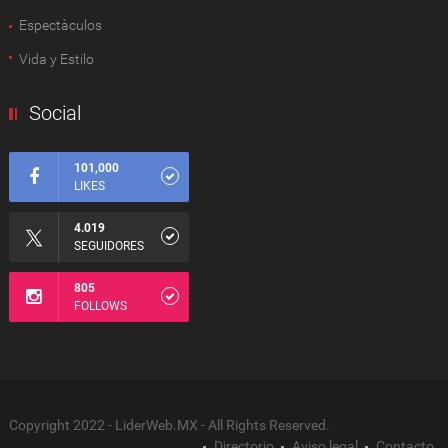
Espectàculos
Vida y Estilo
Social
101,000
LIKES
4.019
SEGUIDORES
805
FOLLOWS
Copyright 2022 - LiderWeb.MX - All Rights Reserved.
Directorio
Aviso legal
Contacto