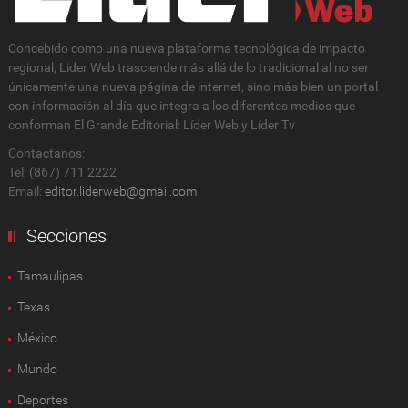
Concebido como una nueva plataforma tecnológica de impacto
regional, Lider Web trasciende más allá de lo tradicional al no ser
únicamente una nueva página de internet, sino más bien un portal
con información al día que integra a los diferentes medios que
conforman El Grande Editorial: Líder Web y Líder Tv
Contactanos:
Tel: (867) 711 2222
Email:
editor.liderweb@gmail.com
Secciones
Tamaulipas
Texas
México
Mundo
Deportes