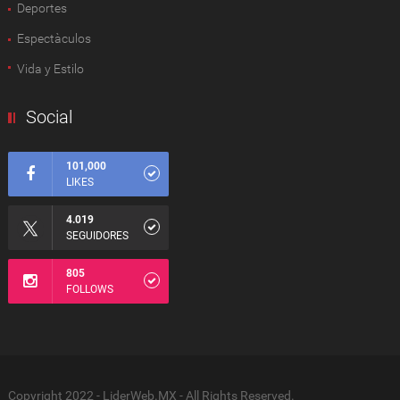
Deportes
Espectàculos
Vida y Estilo
Social
101,000
LIKES
4.019
SEGUIDORES
805
FOLLOWS
Copyright 2022 - LiderWeb.MX - All Rights Reserved.