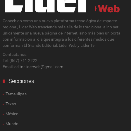
Concebido como una nueva plataforma tecnológica de impacto
regional, Lider Web trasciende más allá de lo tradicional al no ser
únicamente una nueva página de internet, sino más bien un portal
con información al día que integra a los diferentes medios que
conforman El Grande Editorial: Líder Web y Líder Tv
Contactanos:
Tel: (867) 711 2222
Email:
editor.liderweb@gmail.com
Secciones
Tamaulipas
Texas
México
Mundo