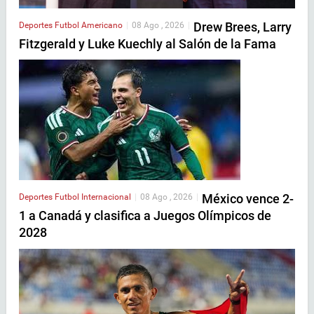
Drew Brees, Larry
Deportes
Futbol Americano
|
08 Ago , 2026
|
Fitzgerald y Luke Kuechly al Salón de la Fama
México vence 2-
Deportes
Futbol Internacional
|
08 Ago , 2026
|
1 a Canadá y clasifica a Juegos Olímpicos de
2028